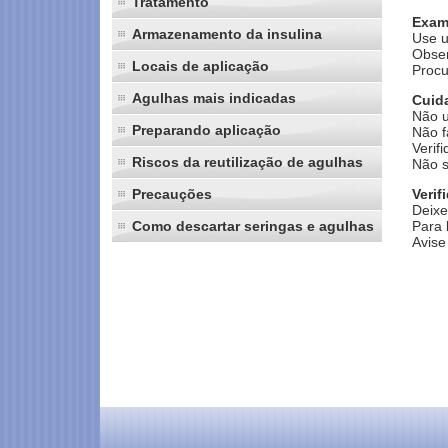
Tratamento
Exam
Armazenamento da insulina
Use u
Obser
Locais de aplicação
Procu
Agulhas mais indicadas
Cuid
Não u
Preparando aplicação
Não f
Verif
Riscos da reutilização de agulhas
Não s
Precauções
Verif
Deixe
Como descartar seringas e agulhas
Para 
Avise