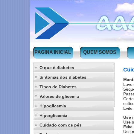
PAGINA INICIAL
QUEM SOMOS
O que é diabetes
Cui
Sintomas dos diabetes
Mant
Lave 
Tipos de Diabetes
Seque
Passe
Valores de glicemia
Corte
cutíc
Hipoglicemia
Evite
Hiperglicemia
Use 
Use s
Cuidado com os pés
Evite
Use m