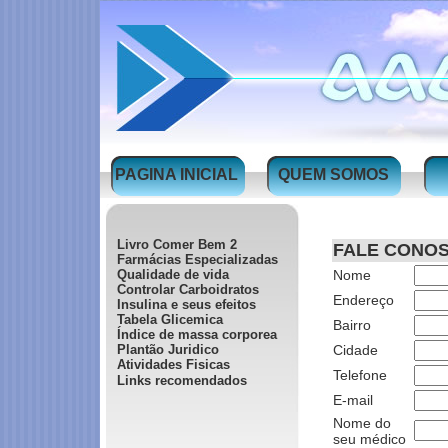
PAGINA INICIAL
QUEM SOMOS
Livro Comer Bem 2
FALE CONO
Farmácias Especializadas
Qualidade de vida
Nome
Controlar Carboidratos
Endereço
Insulina e seus efeitos
Tabela Glicemica
Bairro
Índice de massa corporea
Plantão Juridico
Cidade
Atividades Fisicas
Telefone
Links recomendados
E-mail
Nome do
seu médico