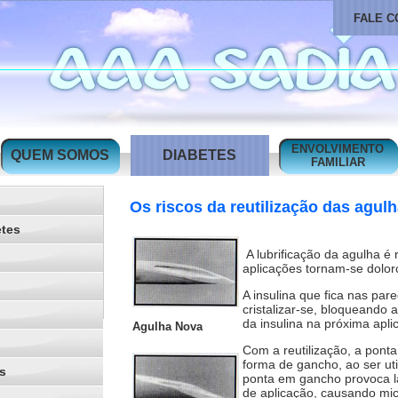
FALE 
ENVOLVIMENTO
QUEM SOMOS
DIABETES
FAMILIAR
Os riscos da reutilização das agul
etes
A lubrificação da agulha é
aplicações tornam-se dolor
A insulina que fica nas pa
cristalizar-se, bloqueand
da insulina na próxima apli
Agulha Nova
Com a reutilização, a ponta
forma de gancho, ao ser ut
s
ponta em gancho provoca l
de aplicação, causando mi