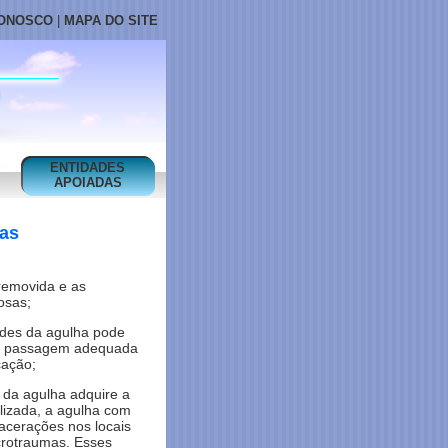
CONOSCO
|
MAPA DO SITE
ENTIDADES
APOIADAS
has
 removida e as
osas;
redes da agulha pode
o a passagem adequada
cação;
 da agulha adquire a
ilizada, a agulha com
acerações nos locais
crotraumas. Esses