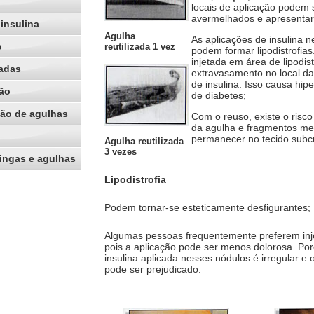
locais de aplicação podem 
avermelhados e apresent
insulina
Agulha
As aplicações de insulina 
o
reutilizada 1 vez
podem formar lipodistrofias
injetada em área de lipodist
adas
extravasamento no local d
de insulina. Isso causa hip
ão
de diabetes;
ção de agulhas
Com o reuso, existe o risco
da agulha e fragmentos me
permanecer no tecido subc
Agulha reutilizada
3 vezes
ingas e agulhas
Lipodistrofia
Podem tornar-se esteticamente desfigurantes;
Algumas pessoas frequentemente preferem inj
pois a aplicação pode ser menos dolorosa. Po
insulina aplicada nesses nódulos é irregular e 
pode ser prejudicado.