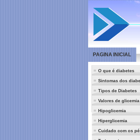
PAGINA INICIAL
O que é diabetes
Sintomas dos diab
Tipos de Diabetes
Valores de glicemia
Hipoglicemia
Hiperglicemia
Cuidado com os pé