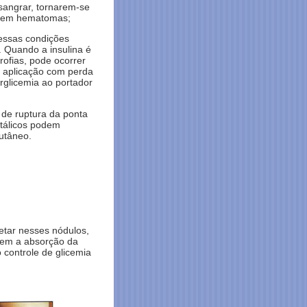
sangrar, tornarem-se
arem hematomas;
nessas condições
. Quando a insulina é
rofias, pode ocorrer
a aplicação com perda
erglicemia ao portador
 de ruptura da ponta
tálicos podem
utâneo.
etar nesses nódulos,
rem a absorção da
o controle de glicemia