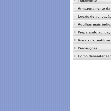
Tratamento
Armazenamento da 
Locais de aplicaçã
Agulhas mais indic
Preparando aplicaç
Riscos da reutiliza
Precauções
Como descartar ser