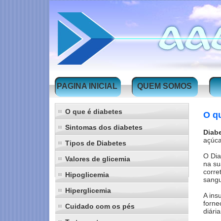
PAGINA INICIAL
QUEM SOMOS
O que é diabetes
O qu
Sintomas dos diabetes
Diabe
açúca
Tipos de Diabetes
O Dia
Valores de glicemia
na su
corre
Hipoglicemia
sang
Hiperglicemia
A ins
forne
Cuidado com os pés
diária