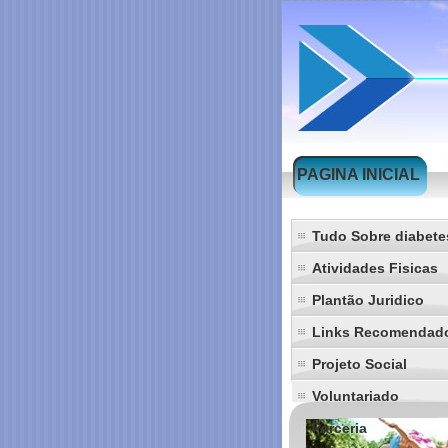
PAGINA INICIAL
Tudo Sobre diabete
Atividades Fisicas
Plantão Juridico
Links Recomendad
Projeto Social
Voluntariado
Parceria