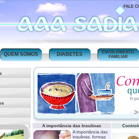
FALE C
ENVOLVIMENTO
QUEM SOMOS
DIABETES
FAMILIAR
s
os
A importância das Insulinas
Control
A importância das
insulinas, formas