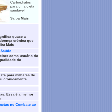
Carboidratos
para uma dieta
saudável.
Saiba Mais
gnifica quase a
doença crônica que
aiba Mais
a Saúde
eitos como usuário do
 qualidade do
sta para milhares de
ou cronicamente
cas. Essa é a melhor
s
s metas no Combate ao