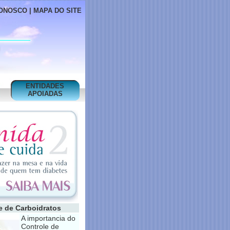
ONOSCO
|
MAPA DO SITE
ENTIDADES
APOIADAS
e de Carboidratos
A importancia do
Controle de