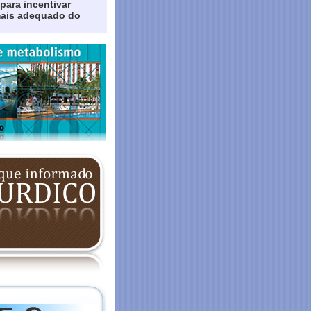
para incentivar
mais adequado do