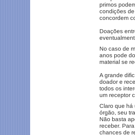
primos podem
condições de
concordem co
Doações entr
eventualmente
No caso de m
anos pode doa
material se 
A grande difi
doador e rece
todos os int
um receptor c
Claro que há 
órgão, seu tr
Não basta ape
receber. Para
chances de re