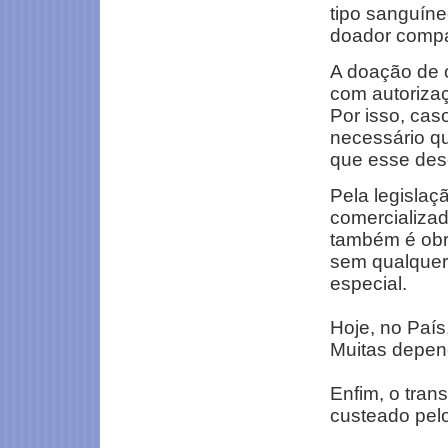
tipo sanguíne
doador compa
A doação de ó
com autorizaç
Por isso, cas
necessário qu
que esse des
Pela legislaç
comercializad
também é obri
sem qualquer
especial.
Hoje, no Paí
Muitas depen
Enfim, o tran
custeado pel