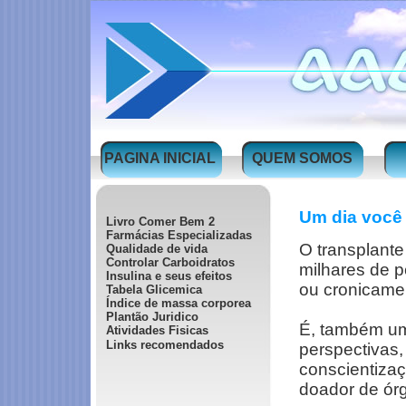
PAGINA INICIAL
QUEM SOMOS
Um dia você p
Livro Comer Bem 2
Farmácias Especializadas
O transplante
Qualidade de vida
Controlar Carboidratos
milhares de p
Insulina e seus efeitos
ou cronicamen
Tabela Glicemica
Índice de massa corporea
Plantão Juridico
É, também u
Atividades Fisicas
Links recomendados
perspectivas,
conscientiza
doador de ór