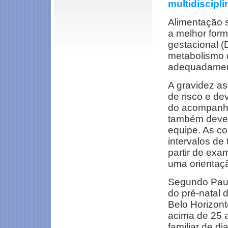
multidiscipli
Alimentação s
a melhor form
gestacional (
metabolismo d
adequadament
A gravidez a
de risco e de
do acompanha
também deve 
equipe. As co
intervalos de
partir de exa
uma orientaçã
Segundo Paul
do pré-natal 
Belo Horizont
acima de 25 
familiar de d