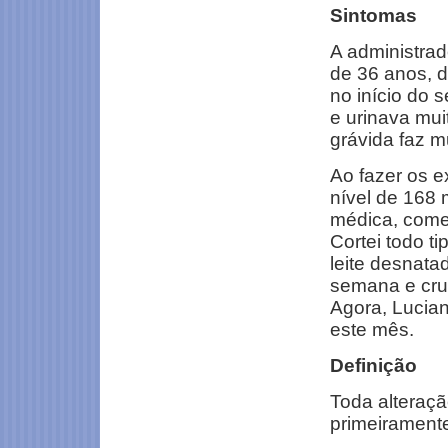
Sintomas
A administra
de 36 anos, d
no início do 
e urinava mui
grávida faz m
Ao fazer os 
nível de 168 
médica, começ
Cortei todo ti
leite desnata
semana e crus
Agora, Lucian
este mês.
Definição
Toda alteraçã
primeiramente