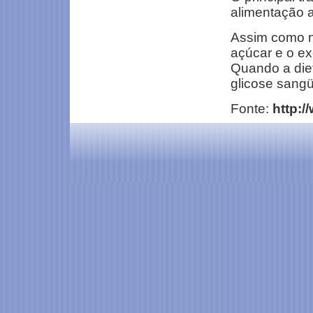
alimentação 
Assim como n
açúcar e o ex
Quando a diet
glicose sangü
Fonte:
http:/