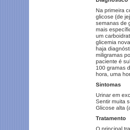
Na primeira c
glicose (de je
semanas de g
mais específi
um carboidrat
glicemia nova
haja diagnóst
miligramas por
paciente é s
100 gramas d
hora, uma hor
Sintomas
Urinar em ex
Sentir muita 
Glicose alta
Tratamento
O principal t