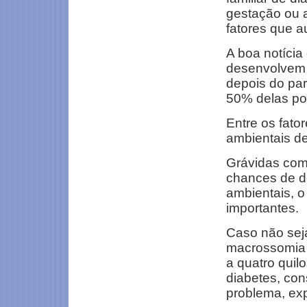
gestação ou a
fatores que 
A boa notíci
desenvolvem 
depois do par
50% delas pod
Entre os fato
ambientais d
Grávidas com 
chances de de
ambientais, o
importantes.
Caso não seja
macrossomia 
a quatro quil
diabetes, co
problema, exp