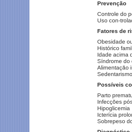
Prevenção
Controle do 
Uso con-trola
Fatores de r
Obesidade o
Histórico fami
Idade acima 
Síndrome do o
Alimentação 
Sedentarism
Possíveis co
Parto premat
Infecções pós
Hipoglicemia
Icterícia pro
Sobrepeso d
Diagnóstico