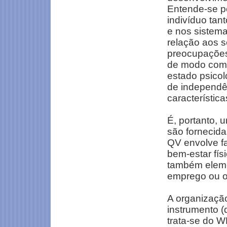
Entende-se po
indivíduo tan
e nos sistema
relação aos s
preocupações.
de modo compl
estado psicol
de independê
característic
É, portanto,
são fornecida
QV envolve fa
bem-estar fís
também eleme
emprego ou ou
A organizaçã
instrumento (
trata-se do W