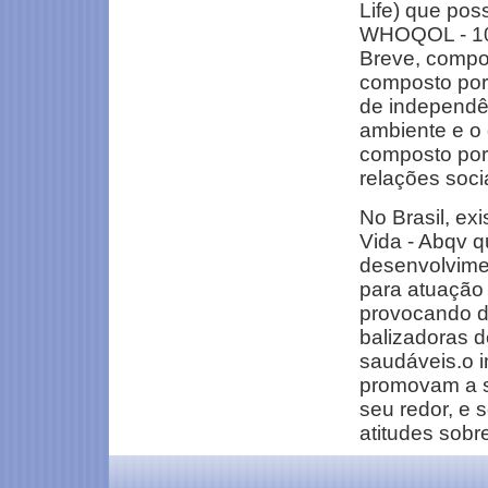
Life) que pos
WHOQOL - 10
Breve, compo
composto por s
de independên
ambiente e o
composto por 
relações soci
No Brasil, ex
Vida - Abqv 
desenvolvimen
para atuação
provocando di
balizadoras d
saudáveis.o i
promovam a su
seu redor, e
atitudes sobr