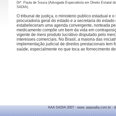
Drª. Paula de Souza (Advogada Especialista em Direito Estatal d
SADIA).
O tribunal de justiça, o ministerio publico estadual e o 
procuradoria geral do estado e a secretaria do estado
estabeleceram uma agenda convergente, norteada pela
medicamento compõe um bem da vida em contraposiçã
vigente de mero produto lucrátivo disputado pelo mer
interesses comerciais. No Brasil, a maioria das iniciat
implementação judicial de direitos prestacionais tem fo
saúde, especialmente no que toca ao fornecimento d
AAA SADIA 2007 - www. aaasadia.com.br - d