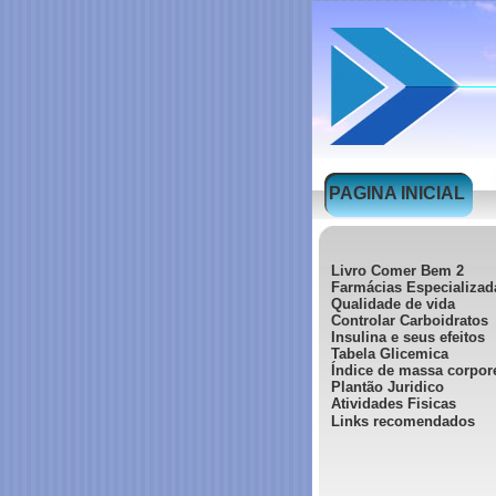
PAGINA INICIAL
Livro Comer Bem 2
Farmácias Especializad
Qualidade de vida
Controlar Carboidratos
Insulina e seus efeitos
Tabela Glicemica
Índice de massa corpor
Plantão Juridico
Atividades Fisicas
Links recomendados