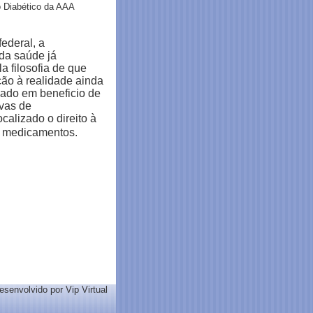
o Diabético da AAA
federal, a
 da saúde já
 filosofia de que
o à realidade ainda
cado em beneficio de
ivas de
calizado o direito à
e medicamentos.
esenvolvido por Vip Virtual